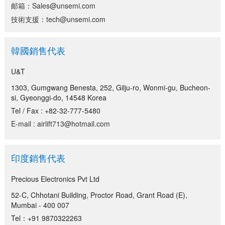
邮箱：Sales@unsemi.com
技術支援：tech@unsemi.com
韓國銷售代表
U&T
1303, Gumgwang Benesta, 252, Gilju-ro, Wonmi-gu, Bucheon-
si, Gyeonggi-do, 14548 Korea
Tel / Fax : +82-32-777-5480
E-mail : airlift713@hotmail.com
印度銷售代表
Precious Electronics Pvt Ltd
52-C, Chhotani Building, Proctor Road, Grant Road (E),
Mumbai - 400 007
Tel：+91 9870322263