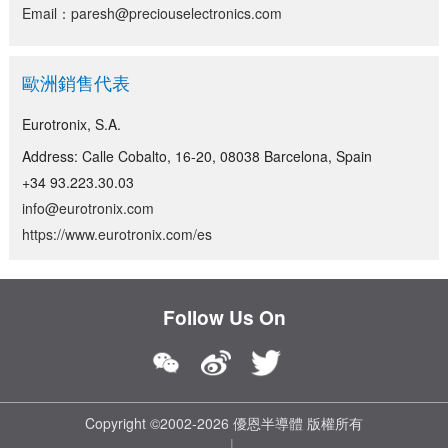
Email：paresh@preciouselectronics.com
歐洲銷售代表
Eurotronix, S.A.
Address: Calle Cobalto, 16-20, 08038 Barcelona, Spain
+34 93.223.30.03
info@eurotronix.com
https://www.eurotronix.com/es
Follow Us On
Copyright ©2002-2026 優恩半導體 版權所有
|