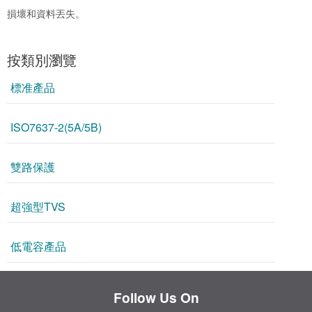
損壞和資料丟失。
按類別瀏覽
標准產品
ISO7637-2(5A/5B)
雙路保護
超強型TVS
低電容產品
Follow Us On